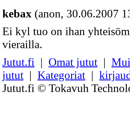
kebax
(anon, 30.06.2007 1
Ei kyl tuo on ihan yhteisö
vierailla.
Jutut.fi
|
Omat jutut
|
Mui
jutut
|
Kategoriat
|
kirjau
Jutut.fi © Tokavuh Technol