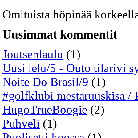
Omituista höpinää korkeella
Uusimmat kommentit
Joutsenlaulu
(1)
Uusi lelu/5 - Outo tilarivi s
Noite Do Brasil/9
(1)
#golfklubi mestaruuskisa /
HugoTrueBoogie
(2)
Puhveli
(1)
Puolisetti koossa
(1)