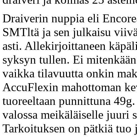
Draiverin nuppia eli Encore
SMTltä ja sen julkaisu vii
asti. Allekirjoittaneen käpäl
syksyn tullen. Ei mitenkää
vaikka tilavuutta onkin maks
AccuFlexin mahottoman ke
tuoreeltaan punnittuna 49g.
valossa meikäläiselle juuri 
Tarkoituksen on pätkiä tuo 