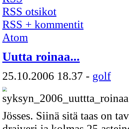
RSS otsikot
RSS + kommentit
Atom
Uutta roinaa...
25.10.2006 18.37 -
golf
Jösses. Siinä sitä taas on ta
draiveri ja kolmas 25 astein