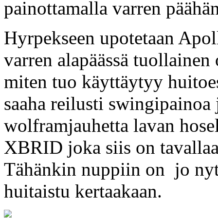
painottamalla varren päähän 
Hyrpekseen upotetaan Apoll
varren alapäässä tuollaine
miten tuo käyttäytyy huitoe
saaha reilusti swingipainoa 
wolframjauhetta lavan hose
XBRID joka siis on tavalla
Tähänkin nuppiin on jo nyt
huitaistu kertaakaan.