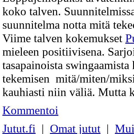
koko talven. Suunnitelmissa
suunnitelma notta mitä tekee
Viime talven kokemukset
P
mieleen positiivisena. Sarjo
tasapainoista swingaamista 
tekemisen mitä/miten/miksi f
kauhiasti niin väliä. Mutta 
Kommentoi
Jutut.fi
|
Omat jutut
|
Mui