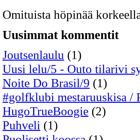
Omituista höpinää korkeella
Uusimmat kommentit
Joutsenlaulu
(1)
Uusi lelu/5 - Outo tilarivi s
Noite Do Brasil/9
(1)
#golfklubi mestaruuskisa /
HugoTrueBoogie
(2)
Puhveli
(1)
Puolisetti koossa
(1)