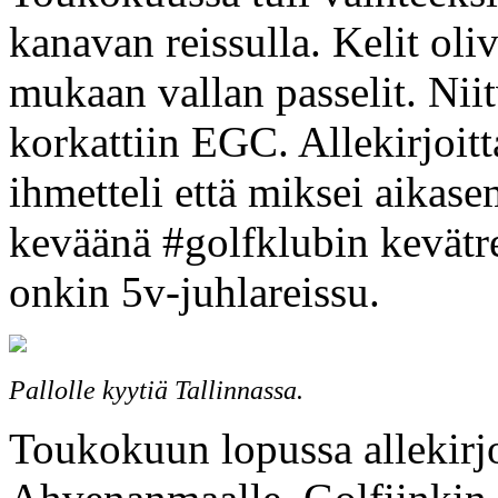
kanavan reissulla. Kelit oliv
mukaan vallan passelit. Niitv
korkattiin EGC. Allekirjoitt
ihmetteli että miksei aikas
keväänä #golfklubin kevätr
onkin 5v-juhlareissu.
Pallolle kyytiä Tallinnassa.
Toukokuun lopussa allekirjo