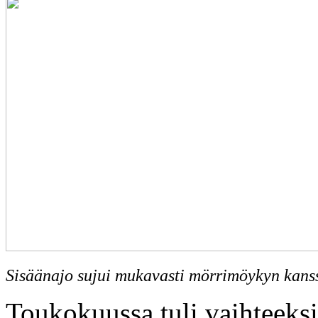
Sisäänajo sujui mukavasti mörrimöykyn kans
Toukokuussa tuli vaihteeksi