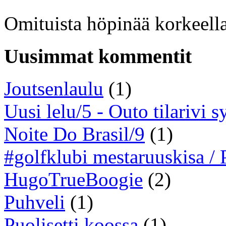
Omituista höpinää korkeella
Uusimmat kommentit
Joutsenlaulu
(1)
Uusi lelu/5 - Outo tilarivi s
Noite Do Brasil/9
(1)
#golfklubi mestaruuskisa /
HugoTrueBoogie
(2)
Puhveli
(1)
Puolisetti koossa
(1)