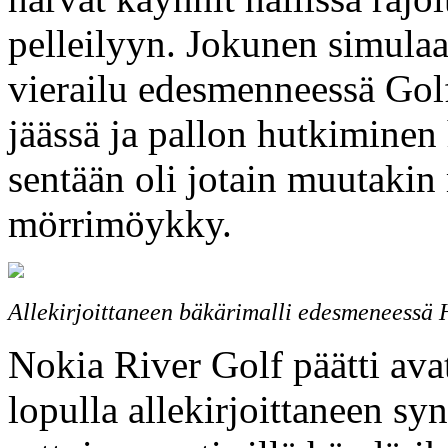
pelleilyyn. Jokunen simulaat
vierailu edesmenneessä Golf
jäässä ja pallon hutkiminen
sentään oli jotain muutakin 
mörrimöykky.
Allekirjoittaneen bäkärimalli edesmeneessä 
Nokia River Golf päätti av
lopulla allekirjoittaneen s