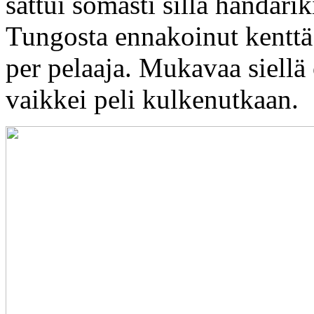
sattui somasti sillä händärik
Tungosta ennakoinut kenttä o
per pelaaja. Mukavaa siellä 
vaikkei peli kulkenutkaan.