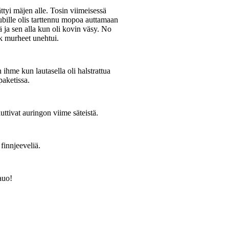
ättyi mäjen alle. Tosin viimeisessä
ubille olis tarttennu mopoa auttamaan
 ja sen alla kun oli kovin väsy. No
k murheet unehtui.
n ihme kun lautasella oli halstrattua
paketissa.
auttivat auringon viime säteistä.
 finnjeeveliä.
lauo!