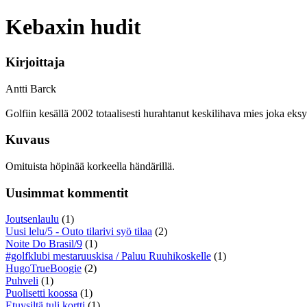
Kebaxin hudit
Kirjoittaja
Antti Barck
Golfiin kesällä 2002 totaalisesti hurahtanut keskilihava mies joka eksy
Kuvaus
Omituista höpinää korkeella händärillä.
Uusimmat kommentit
Joutsenlaulu
(1)
Uusi lelu/5 - Outo tilarivi syö tilaa
(2)
Noite Do Brasil/9
(1)
#golfklubi mestaruuskisa / Paluu Ruuhikoskelle
(1)
HugoTrueBoogie
(2)
Puhveli
(1)
Puolisetti koossa
(1)
Etuysiltä tuli kortti
(1)