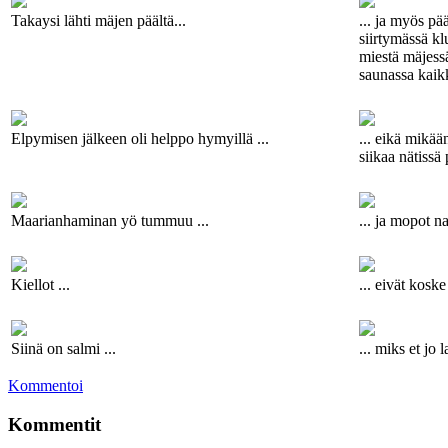
Takaysi lähti mäjen päältä...
... ja myös pä
siirtymässä kl
miestä mäjessä
saunassa kaik
Elpymisen jälkeen oli helppo hymyillä ...
... eikä mikää
siikaa nätissä 
Maarianhaminan yö tummuu ...
... ja mopot n
Kiellot ...
... eivät koske
Siinä on salmi ...
... miks et jo 
Kommentoi
Kommentit