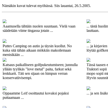
Nämäkin kuvat tulevat myöhässä. Siis lauantai, 26.5.2005.
Aaamusella tähtäin nuolen suuntaan. Vielä vaan
... tästä huoli
säädetään viime tingassa jotain ...
lauttaan.
Puttes Camping on autio ja täysin kuollut. No
... ja kirjavie
kuka sitä tähän aikaan mökkiin makoilemaan
löytää golfken
menisikään ...
Katsaus paikalliseen golfpukeutumiseen; junnulla
Tässä taasen 
yllään tyylikäs "love metal" paita, farkut sekä
Traktori sopii
lenkkarit. Täti sen sijaan on himpun verran
mopo sopii mih
konservatiivisempi.
Hyvin suunnite
Oppaamme Leif osoittautui kovaksi pojaksi
... ja sen lisä
puttaamaan ...