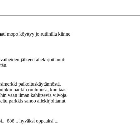
mati mopo köyttyy jo rutiinilla kiinne
n vaiheiden jälkeen allekirjoittanut
tän.
esimerkki paikoituskäytännöstä.
 niukin naukin ruutuunsa, kun taas
in vaan ilman kahlitsevia viivoja.
ltu parkkis sanoo allekirjoittanut.
ksi... ööö... hyväksi oppaaksi ...