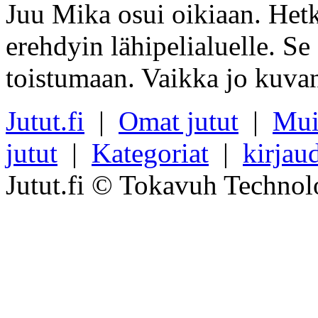
Juu Mika osui oikiaan. Hetk
erehdyin lähipelialuelle. Se 
toistumaan. Vaikka jo kuvank
Jutut.fi
|
Omat jutut
|
Mui
jutut
|
Kategoriat
|
kirjau
Jutut.fi © Tokavuh Technol