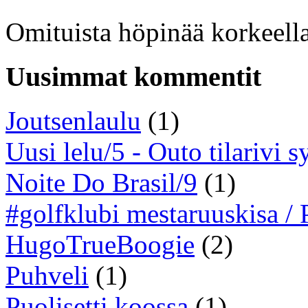
Omituista höpinää korkeella
Uusimmat kommentit
Joutsenlaulu
(1)
Uusi lelu/5 - Outo tilarivi s
Noite Do Brasil/9
(1)
#golfklubi mestaruuskisa /
HugoTrueBoogie
(2)
Puhveli
(1)
Puolisetti koossa
(1)