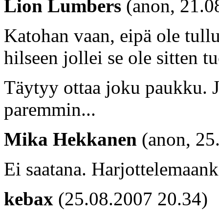
Lion Lumbers
(anon, 21.0
Katohan vaan, eipä ole tullu
hilseen jollei se ole sitten t
Täytyy ottaa joku paukku. J
paremmin...
Mika Hekkanen
(anon, 25
Ei saatana. Harjottelemaank
kebax
(25.08.2007 20.34)